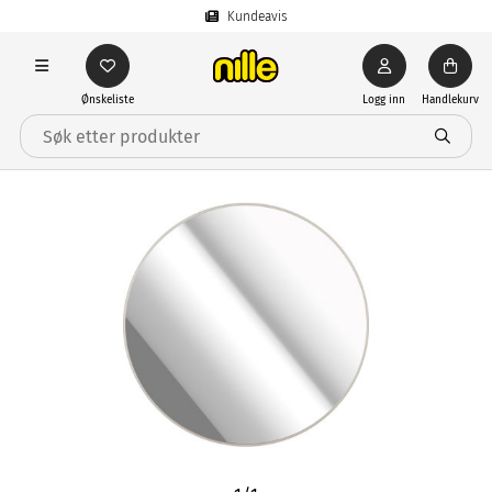
Kundeavis
Ønskeliste
Logg inn
Handlekurv