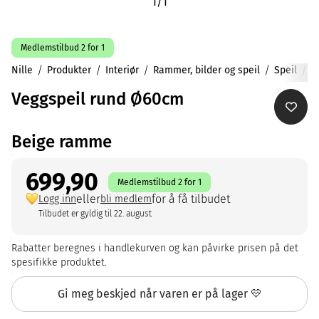
1
/
1
Medlemstilbud 2 for 1
Nille
Produkter
Interiør
Rammer, bilder og speil
Speil
Veggspeil rund Ø60cm
Beige ramme
699,90
Medlemstilbud 2 for 1
eller
for å få tilbudet
Logg inn
bli medlem
Tilbudet er gyldig til 22. august
Rabatter beregnes i handlekurven og kan påvirke prisen på det
spesifikke produktet.
Gi meg beskjed når varen er på lager 💛