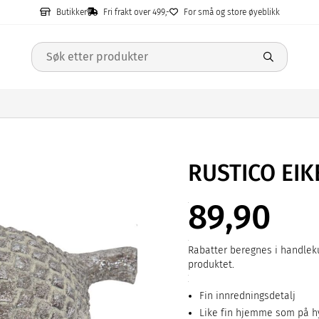
Butikker
Fri frakt over 499,-
For små og store øyeblikk
RUSTICO EI
89,90
Rabatter beregnes i handleku
produktet.
Fin innredningsdetalj
Like fin hjemme som på h