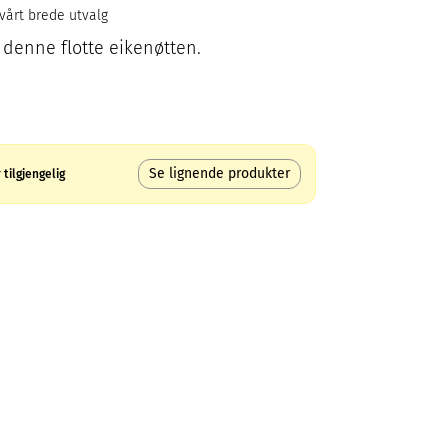
 vårt brede utvalg
enne flotte eikenøtten.
Se lignende produkter
tilgjengelig