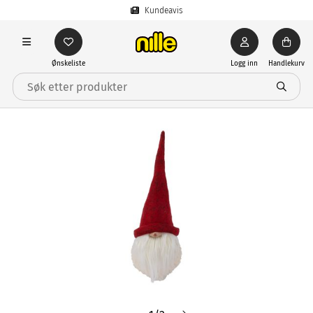
Kundeavis
Ønskeliste
Logg inn
Handlekurv