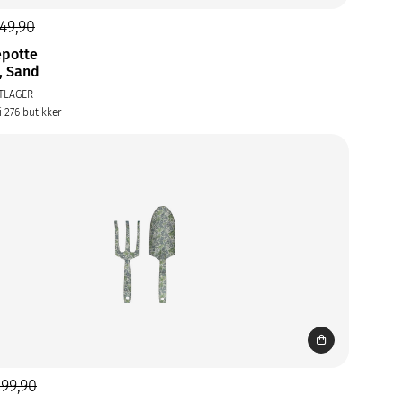
49,90
epotte
, Sand
TLAGER
i 276 butikker
299,90