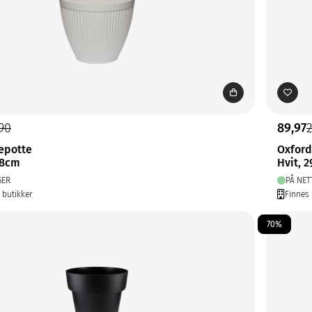
,90
89,97
epotte
Oxford
28cm
Hvit, 
GER
PÅ NET
6 butikker
Finnes 
70%