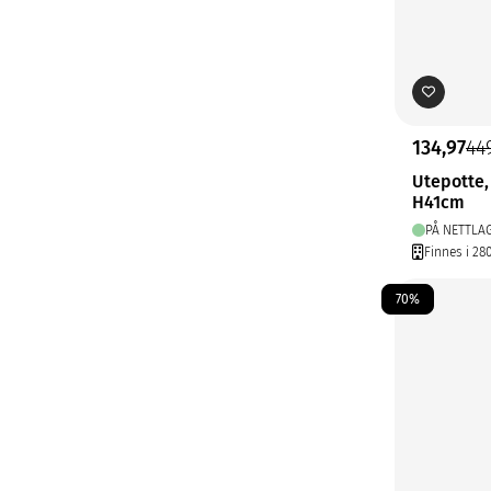
134,97
44
Utepotte,
H41cm
PÅ NETTLA
Finnes i 28
70%