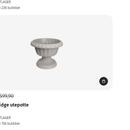
TLAGER
i 236 butikker
599,90
dge utepotte
TLAGER
i 156 butikker