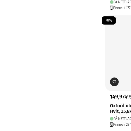
PÅ NETTLA
Finnes i 177
70%
149,97
49
Oxford ut
Hvit, 35,
PÅ NETTLA
Finnes i 23