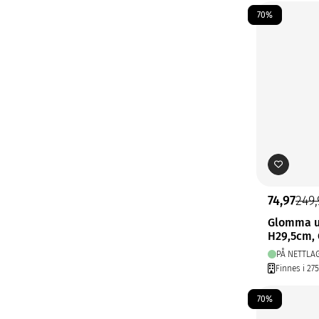
70%
74,97
249,
Glomma u
H29,5cm, 
PÅ NETTLA
Finnes i 27
70%