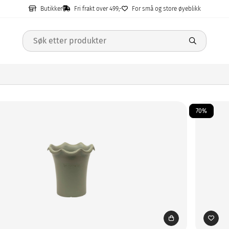
Butikker
Fri frakt over 499,-
For små og store øyeblikk
70%