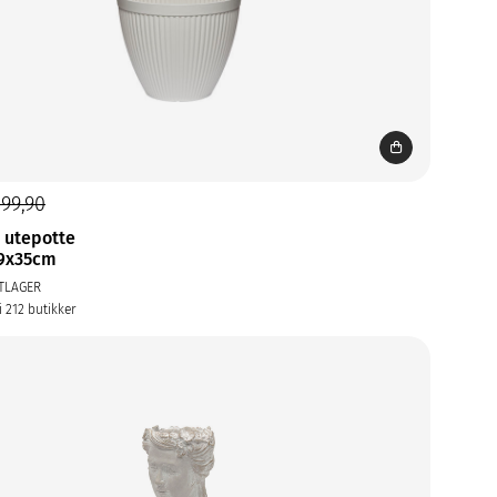
299,90
 utepotte
29x35cm
TLAGER
i 212 butikker