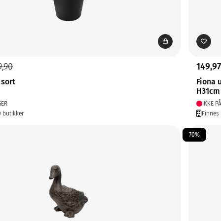
9,90
149,97
 sort
Fiona 
H31cm
GER
IKKE P
0 butikker
Finnes 
70%