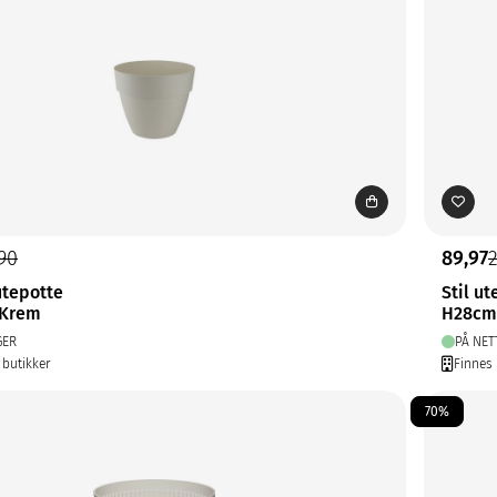
90
89,97
tepotte
Stil u
 Krem
H28cm
GER
PÅ NET
 butikker
Finnes 
70%