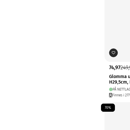
74,97
249,
Glomma u
H29,5cm,
PÅ NETTLA
Finnes i 277
70%