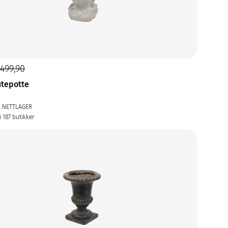
499,90
utepotte
Å NETTLAGER
i 187 butikker