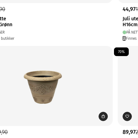
,90
44,97
1
tte
Juli ut
Grønn
H16cm
GER
PÅ NET
6 butikker
Finnes 
70%
9,90
89,97