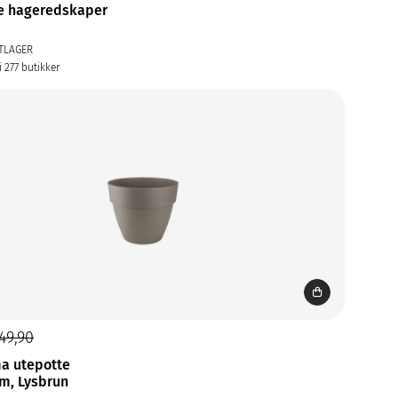
e hageredskaper
TLAGER
i 277 butikker
49,90
a utepotte
m, Lysbrun