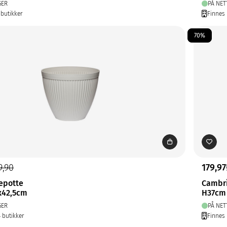
GER
PÅ NET
 butikker
Finnes 
70%
9,90
179,97
epotte
Cambri
8x42,5cm
H37cm
GER
PÅ NET
4 butikker
Finnes 