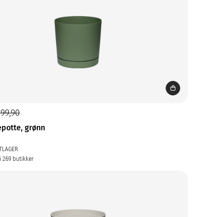
299,90
tepotte, grønn
TLAGER
i 269 butikker