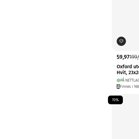
59,97
199
Oxford ut
Hvit, 23x
PÅ NETTLA
Finnes i 16
70%