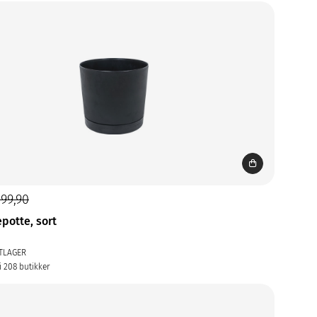
299,90
epotte, sort
TLAGER
i 208 butikker