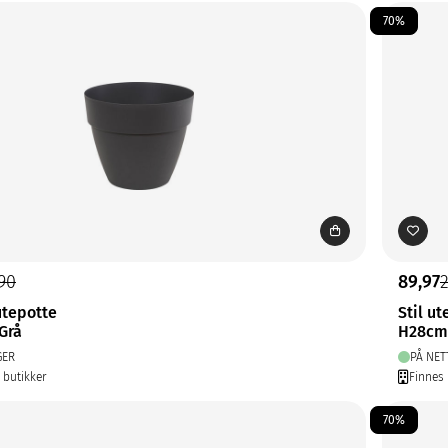
70%
90
89,97
tepotte
Stil ut
Grå
H28cm
GER
PÅ NET
5 butikker
Finnes 
70%