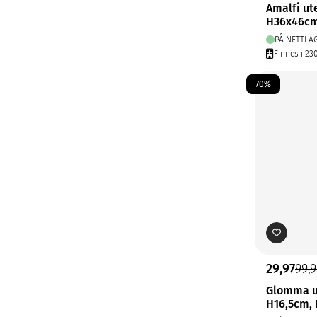
Amalfi ut
H36x46c
PÅ NETTLA
Finnes i 23
70%
29,97
99,
Glomma u
H16,5cm, 