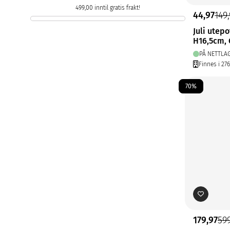
499,00 inntil gratis frakt!
44,97
149
Juli utepo
H16,5cm, 
PÅ NETTLA
Finnes i 27
70%
179,97
59