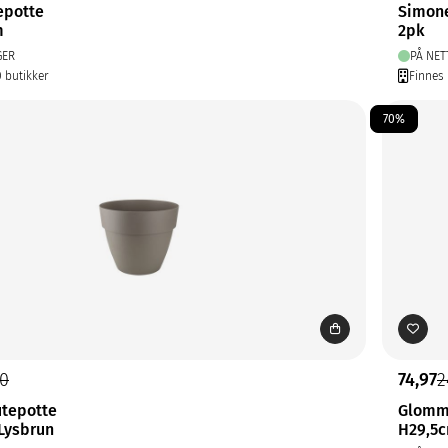
epotte
Simon
m
2pk
GER
PÅ NET
0 butikker
Finnes 
70%
90
74,97
2
tepotte
Glomm
Lysbrun
H29,5c