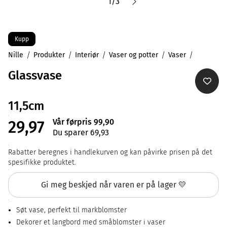
1
/
3
Kupp
Nille
Produkter
Interiør
Vaser og potter
Vaser
Glassvase
11,5cm
Vår førpris 99,90
29,97
Du sparer 69,93
Rabatter beregnes i handlekurven og kan påvirke prisen på det
spesifikke produktet.
Gi meg beskjed når varen er på lager 💛
Søt vase, perfekt til markblomster
Dekorer et langbord med småblomster i vaser