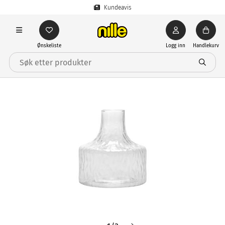
Kundeavis
Ønskeliste
Logg inn
Handlekurv