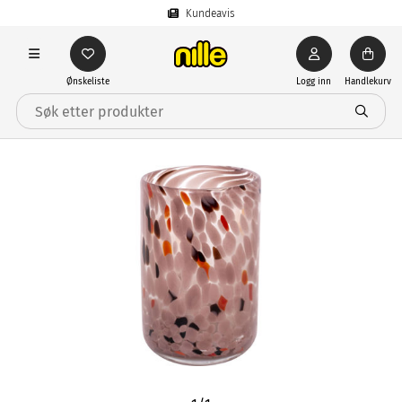
Kundeavis
Ønskeliste
Logg inn
Handlekurv