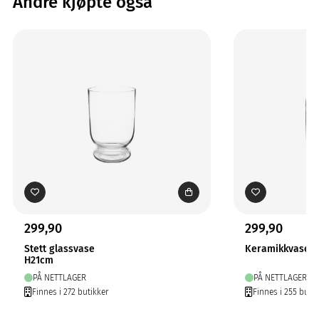
Andre kjøpte også
299,90
299,90
Stett glassvase
Keramikkvase M
H21cm
PÅ NETTLAGER
PÅ NETTLAGER
Finnes i 272 butikker
Finnes i 255 butik