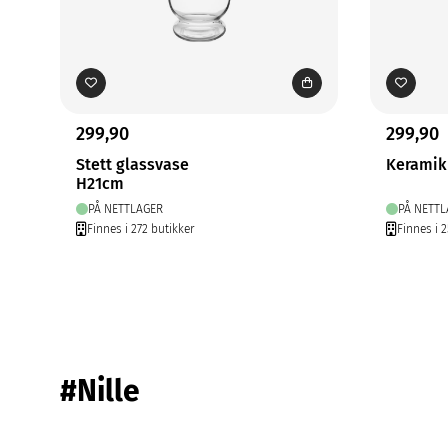
299,90
299,90
Stett glassvase
Keramik
H21cm
PÅ NETTLAGER
PÅ NETTL
Finnes i 272 butikker
Finnes i 
#Nille