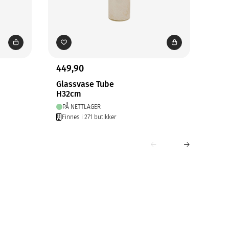
449,90
99,
Glassvase Tube
Rug
H32cm
H13
PÅ NETTLAGER
PÅ
Finnes i 271 butikker
Fin