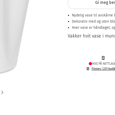
Gi meg bes
Nydelig vase til avskårne
Dekorativ med og uten blo
Hver vase er håndlaget, 
Vakker hvit vase i munn
IKKE PÅ NETTLAG
Finnes i 231 buti