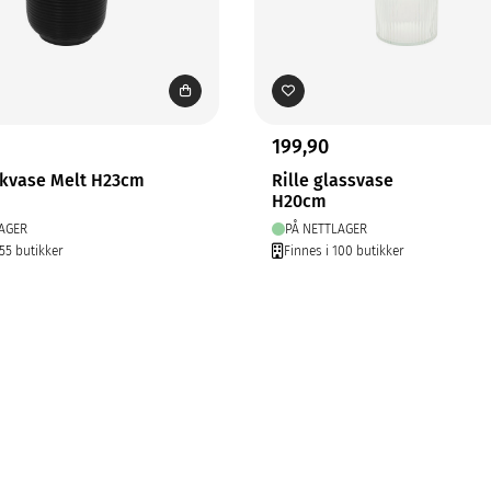
199,90
kvase Melt H23cm
Rille glassvase
H20cm
AGER
PÅ NETTLAGER
255 butikker
Finnes i 100 butikker