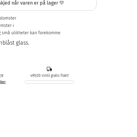
kjed når varen er på lager 💛
 blomster
mster i
og små ulikheter kan forekomme
blåst glass.
499,00 inntil gratis frakt!
ER
kker