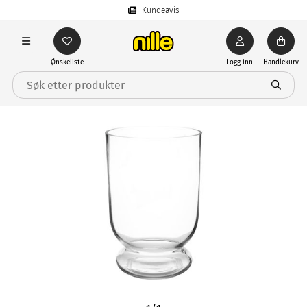
Kundeavis
Ønskeliste
Logg inn
Handlekurv