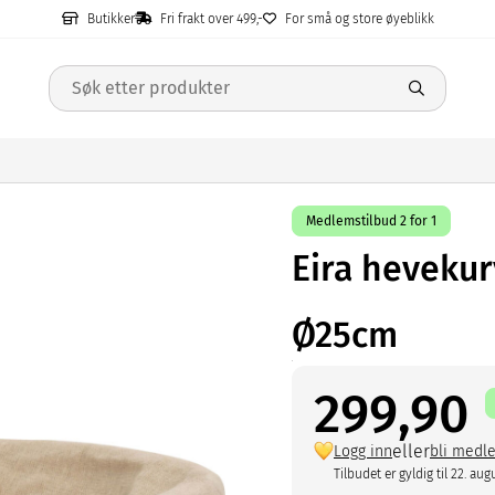
Butikker
Fri frakt over 499,-
For små og store øyeblikk
Medlemstilbud 2 for 1
Eira hevekur
Ø25cm
299,90
eller
Logg inn
bli medl
Tilbudet er gyldig til 22. aug