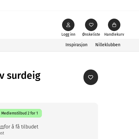
Logg inn
Ønskeliste
Handlekurv
Inspirasjon
Nilleklubben
v surdeig
Medlemstilbud 2 for 1
for å få tilbudet
em
ust