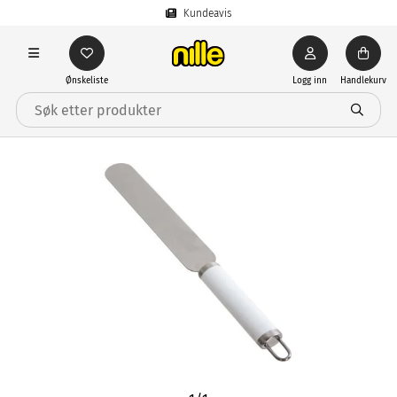
Kundeavis
Ønskeliste
Logg inn
Handlekurv