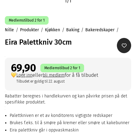
1
/
1
Medlemstilbud 2 for 1
Nille
Produkter
Kjøkken
Baking
Bakeredskaper
Eira Palettkniv 30cm
69,90
Medlemstilbud 2 for 1
eller
for å få tilbudet
Logg inn
bli medlem
Tilbudet er gyldig til 22. august
Rabatter beregnes i handlekurven og kan påvirke prisen på det
spesifikke produktet.
Palettkniven er et av konditorens vigtigste redskaper
Brukes f.eks. til å smøre på kremer eller smøre ut kakebunner
Eira palettkniv går i oppvaskmaskin