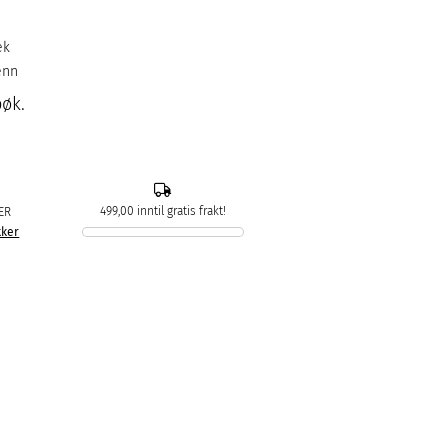
ek
enn
bøk.
499,00 inntil gratis frakt!
ER
kker