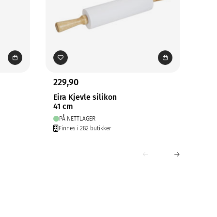
229,90
69,
Eira Kjevle silikon
Eir
41 cm
Ø24
PÅ NETTLAGER
PÅ
Finnes i 282 butikker
Fin