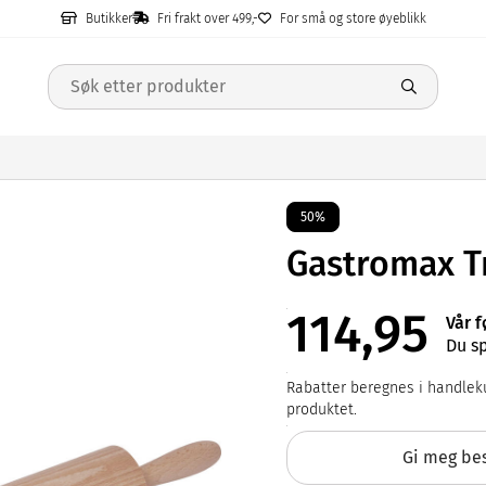
Butikker
Fri frakt over 499,-
For små og store øyeblikk
50%
Gastromax T
114,95
Vår f
Du sp
Rabatter beregnes i handleku
produktet.
Gi meg bes