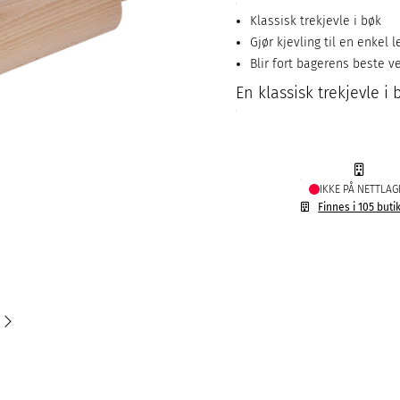
Klassisk trekjevle i bøk
Gjør kjevling til en enkel l
Blir fort bagerens beste v
En klassisk trekjevle i 
IKKE PÅ NETTLAG
Finnes i 105 buti