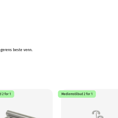
bagerens beste venn.
 2 for 1
Medlemstilbud 2 for 1