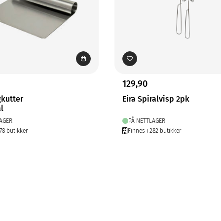
129,90
gkutter
Eira Spiralvisp 2pk
l
AGER
PÅ NETTLAGER
78 butikker
Finnes i 282 butikker