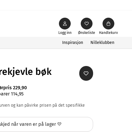
Logg inn
Ønskeliste
Handlekurv
Inspirasjon
Nilleklubben
rekjevle bøk
ørpris 229,90
arer 114,95
rven og kan påvirke prisen på det spesifikke
kjed når varen er på lager 💛