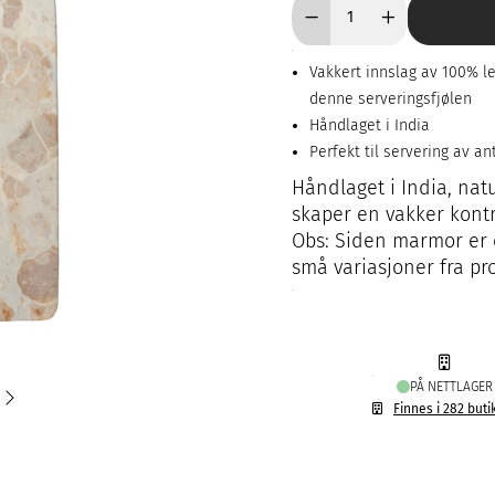
Vakkert innslag av 100% l
denne serveringsfjølen
Håndlaget i India
Perfekt til servering av an
Håndlaget i India, natu
skaper en vakker kontr
Obs: Siden marmor er 
små variasjoner fra pro
PÅ NETTLAGER
Finnes i 282 buti