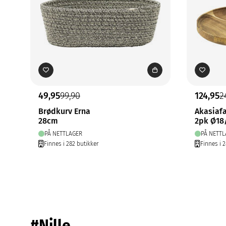
49,95
99,90
124,95
2
Brødkurv Erna
Akasiaf
28cm
2pk Ø18
PÅ NETTLAGER
PÅ NETTL
Finnes i 282 butikker
Finnes i 
#Nille