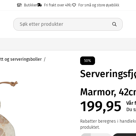
Butikker
Fri frakt over 499,-
For små og store øyeblikk
tt og serveringsboller
50%
Serveringsfj
Marmor, 42
199,95
Vår 
Du s
Rabatter beregnes i handleku
produktet.