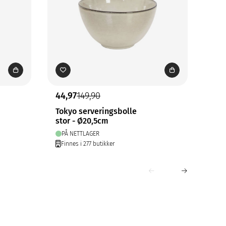
44,97
149,90
19,
Tokyo serveringsbolle
San
stor - Ø20,5cm
320
PÅ NETTLAGER
PÅ
Finnes i 277 butikker
Fin