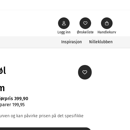
Logg inn
Ønskeliste
Handlekurv
Inspirasjon
Nilleklubben
øl
cm
førpris 399,90
parer 199,95
rven og kan påvirke prisen på det spesifikke