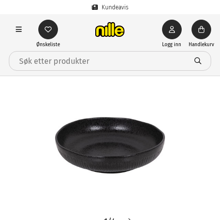
Kundeavis
Ønskeliste
Logg inn
Handlekurv