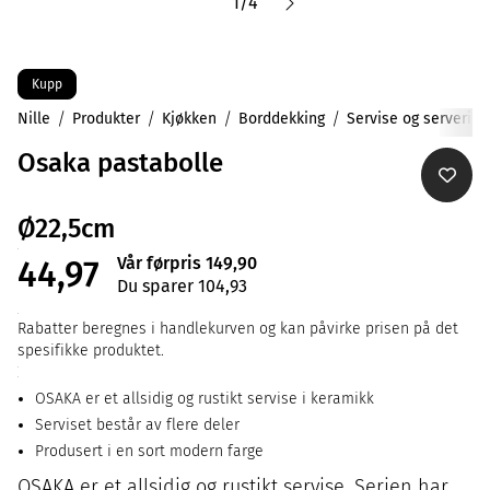
1
/
4
Kupp
Nille
Produkter
Kjøkken
Borddekking
Servise og servering
Osaka pastabolle
Ø22,5cm
Vår førpris 149,90
44,97
Du sparer 104,93
Rabatter beregnes i handlekurven og kan påvirke prisen på det
spesifikke produktet.
OSAKA er et allsidig og rustikt servise i keramikk
Serviset består av flere deler
Produsert i en sort modern farge
OSAKA er et allsidig og rustikt servise. Serien har