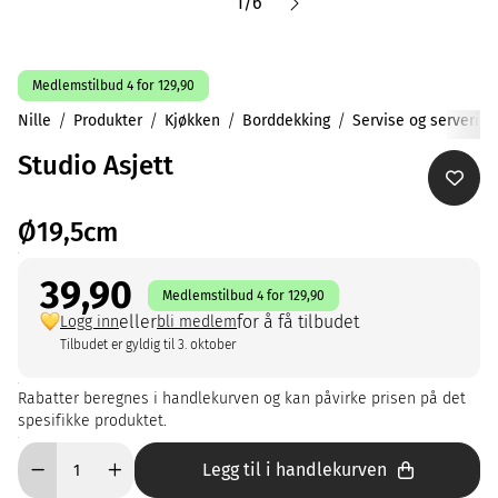
1
/
6
Medlemstilbud 4 for 129,90
Nille
Produkter
Kjøkken
Borddekking
Servise og servering
Studio Asjett
Ø19,5cm
39,90
Medlemstilbud 4 for 129,90
eller
for å få tilbudet
Logg inn
bli medlem
Tilbudet er gyldig til 3. oktober
Rabatter beregnes i handlekurven og kan påvirke prisen på det
spesifikke produktet.
Legg til i handlekurven