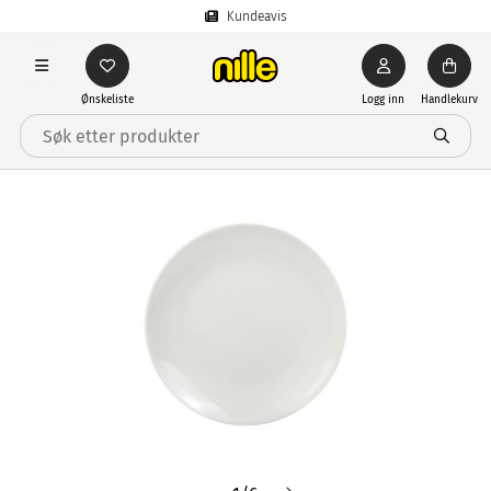
Kundeavis
Ønskeliste
Logg inn
Handlekurv