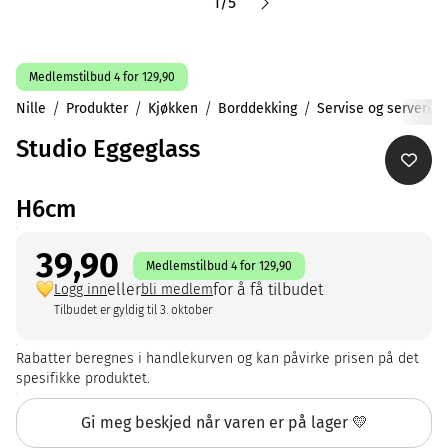
1
/
5
Medlemstilbud 4 for 129,90
Nille
Produkter
Kjøkken
Borddekking
Servise og servering
Studio Eggeglass
H6cm
39,90
Medlemstilbud 4 for 129,90
eller
for å få tilbudet
Logg inn
bli medlem
Tilbudet er gyldig til 3. oktober
Rabatter beregnes i handlekurven og kan påvirke prisen på det
spesifikke produktet.
Gi meg beskjed når varen er på lager 💛