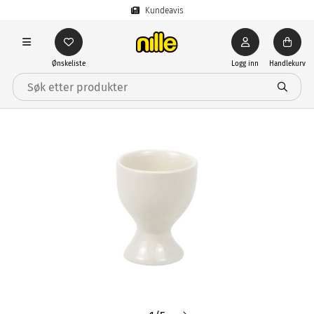
Kundeavis
Ønskeliste
Logg inn
Handlekurv