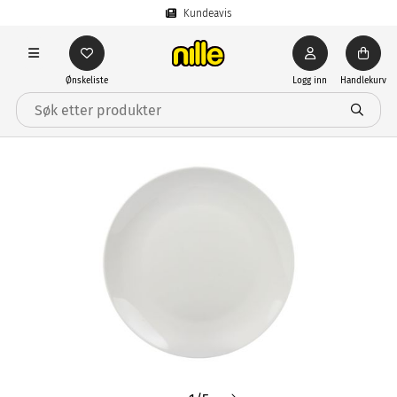
Kundeavis
Ønskeliste
Logg inn
Handlekurv