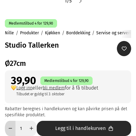
1
/
5
Medlemstilbud 4 for 129,90
Nille
Produkter
Kjøkken
Borddekking
Servise og servering
Studio Tallerken
Ø27cm
39,90
Medlemstilbud 4 for 129,90
eller
for å få tilbudet
Logg inn
bli medlem
Tilbudet er gyldig til 3. oktober
Rabatter beregnes i handlekurven og kan påvirke prisen på det
spesifikke produktet.
Legg til i handlekurven