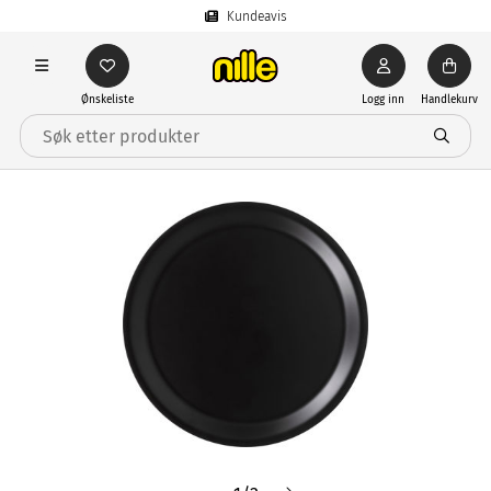
Kundeavis
Ønskeliste
Logg inn
Handlekurv