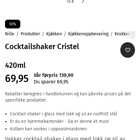
1
/
3
50%
Nille
Produkter
Kjøkken
Kjøkkenoppbevaring
Krukker
Cocktailshaker Cristel
420ml
Vår førpris 139,90
69,95
Du sparer 69,95
Rabatter beregnes i handlekurven og kan påvirke prisen på det
spesifikke produktet.
Cocktail shaker i glass med lokk og sil av rustfritt stål
Er du en hjemmebartender - Da er denne et must
Kolben kan vaskes i oppvaskmaskinen
Vakker cocktail shaker i glass med lokk og sil av