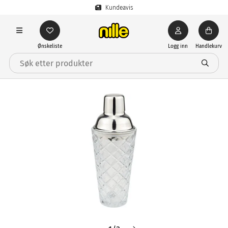
Kundeavis
Ønskeliste
Logg inn
Handlekurv