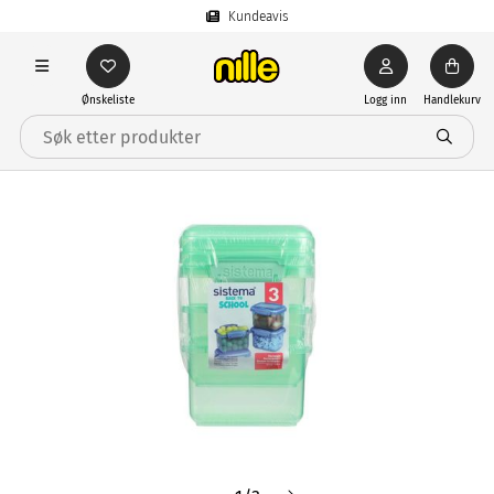
Kundeavis
Ønskeliste
Logg inn
Handlekurv