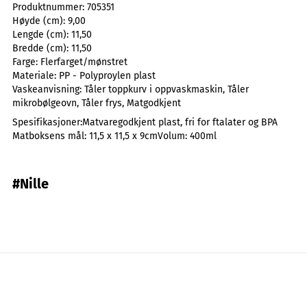
Produktnummer:
705351
Høyde (cm):
9,00
Lengde (cm):
11,50
Bredde (cm):
11,50
Farge:
Flerfarget/mønstret
Materiale:
PP - Polyproylen plast
Vaskeanvisning:
Tåler toppkurv i oppvaskmaskin, Tåler
mikrobølgeovn, Tåler frys, Matgodkjent
Spesifikasjoner:​ Matvaregodkjent plast, fri for ftalater og BPA​
Matboksens mål: 11,5 x 11,5 x 9cm​ Volum: 400ml ​
#Nille