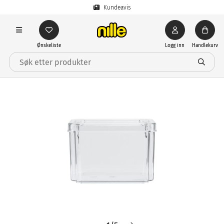
Kundeavis
Ønskeliste
Logg inn
Handlekurv