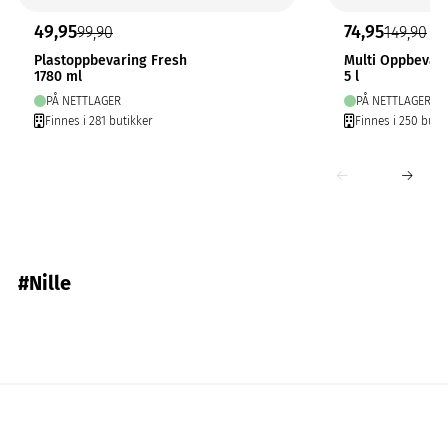
49,95
74,95
99,90
149,90
Plastoppbevaring Fresh
Multi Oppbevar
1780 ml
5 l
PÅ NETTLAGER
PÅ NETTLAGER
Finnes i 281 butikker
Finnes i 250 buti
#Nille