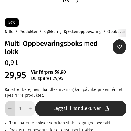
1
/
5
50%
Nille
Produkter
Kjøkken
Kjøkkenoppbevaring
Oppbevaring
Multi Oppbevaringsboks med
lokk
0,9 l
Vår førpris 59,90
29,95
Du sparer 29,95
Rabatter beregnes i handlekurven og kan påvirke prisen på det
spesifikke produktet.
Legg til i handlekurven
Transparente bokser som kan stables, gir god oversikt
Praktisk oppbevaring for et organisert kjøkken