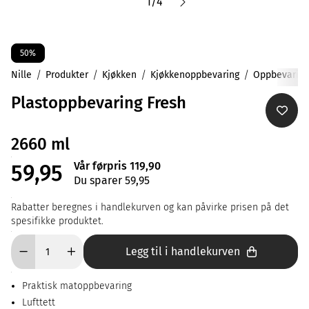
1
/
4
50%
Nille
Produkter
Kjøkken
Kjøkkenoppbevaring
Oppbevaring
Plastoppbevaring Fresh
2660 ml
Vår førpris 119,90
59,95
Du sparer 59,95
Rabatter beregnes i handlekurven og kan påvirke prisen på det
spesifikke produktet.
Legg til i handlekurven
Praktisk matoppbevaring
Lufttett