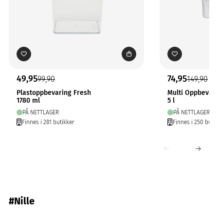
49,95
74,95
99,90
149,90
Plastoppbevaring Fresh
Multi Oppbevar
1780 ml
5 l
PÅ NETTLAGER
PÅ NETTLAGER
Finnes i 281 butikker
Finnes i 250 buti
#Nille