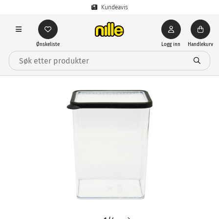
Kundeavis
Ønskeliste
Logg inn
Handlekurv