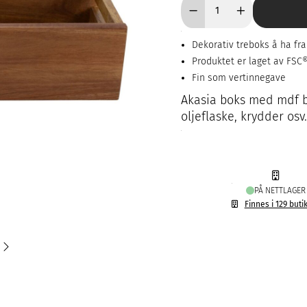
Dekorativ treboks å ha f
Produktet er laget av FSC®-
Fin som vertinnegave
Akasia boks med mdf b
oljeflaske, krydder osv.
PÅ NETTLAGER
Finnes i 129 buti