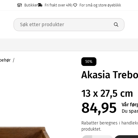
Butikker
Fri frakt over 499,-
For små og store øyeblikk
lbehør
50%
Akasia Treb
13 x 27,5 cm
84,95
Vår før
Du spar
Rabatter beregnes i handleku
produktet.