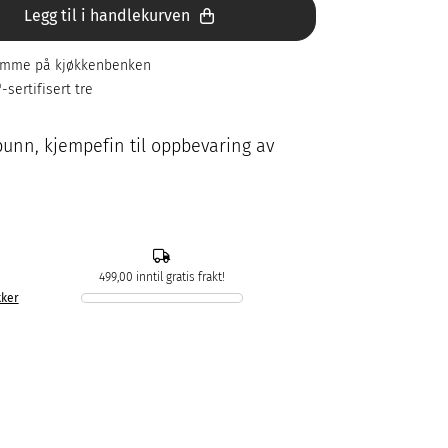
Legg til i handlekurven
ramme på kjøkkenbenken
sertifisert tre
unn, kjempefin til oppbevaring av
499,00 inntil gratis frakt!
kker