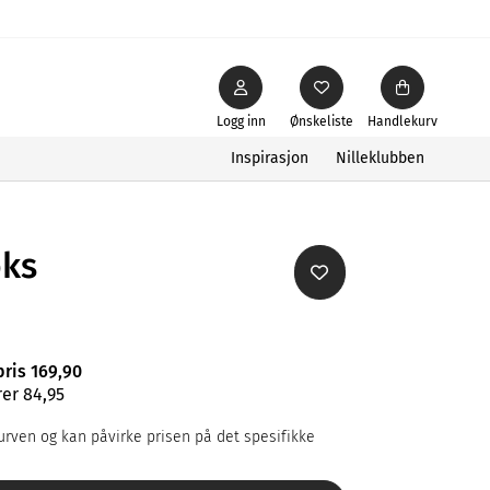
Logg inn
Ønskeliste
Handlekurv
Inspirasjon
Nilleklubben
oks
pris 169,90
er 84,95
rven og kan påvirke prisen på det spesifikke