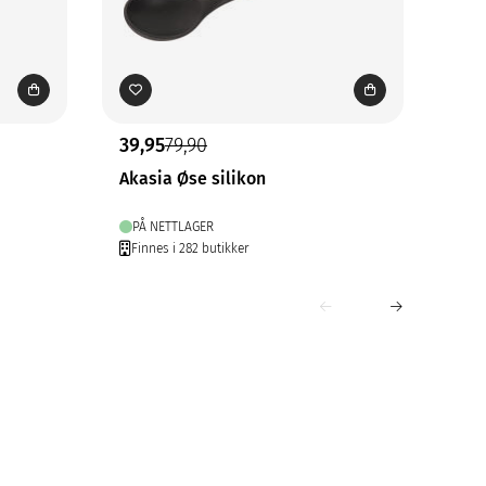
39,95
79,90
199
Akasia Øse silikon
Ste
Ø30
PÅ NETTLAGER
PÅ
Finnes i 282 butikker
Fin