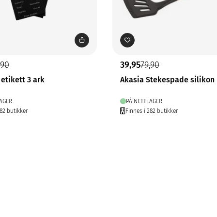
,90
39,95
79,90
etikett 3 ark
Akasia Stekespade silikon
AGER
PÅ NETTLAGER
282 butikker
Finnes i 282 butikker