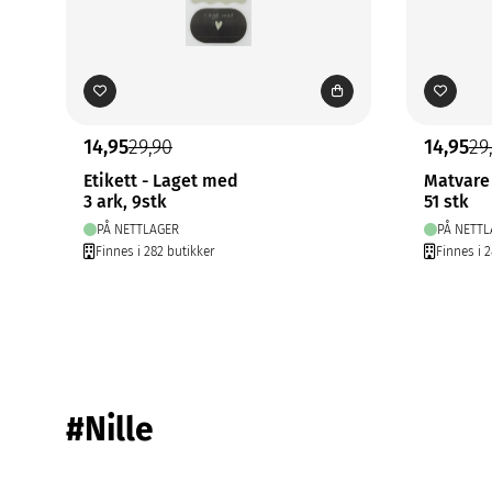
14,95
29,90
14,95
29
Etikett - Laget med
Matvare 
3 ark, 9stk
51 stk
PÅ NETTLAGER
PÅ NETTL
Finnes i 282 butikker
Finnes i 
#Nille