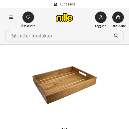
Kundeavis
Ønskeliste
Logg inn
Handlekurv