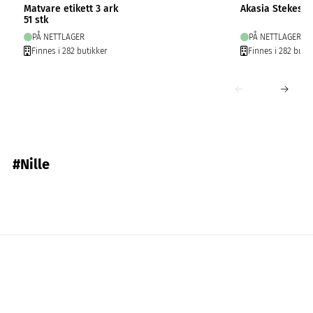
Matvare etikett 3 ark
Akasia Stekespa
51 stk
PÅ NETTLAGER
PÅ NETTLAGER
Finnes i 282 butikker
Finnes i 282 butik
#Nille