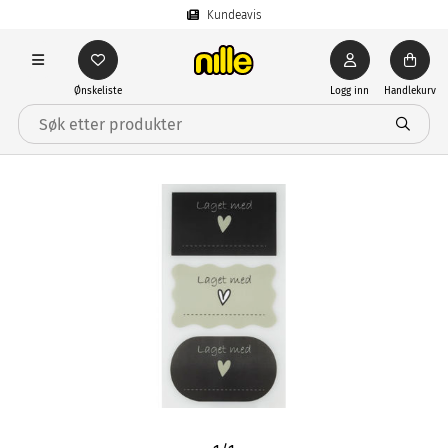
Kundeavis
Ønskeliste
Logg inn
Handlekurv