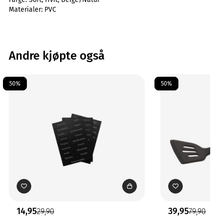
Materialer:
PVC
Andre kjøpte også
50%
50%
14,95
39,95
29,90
79,90