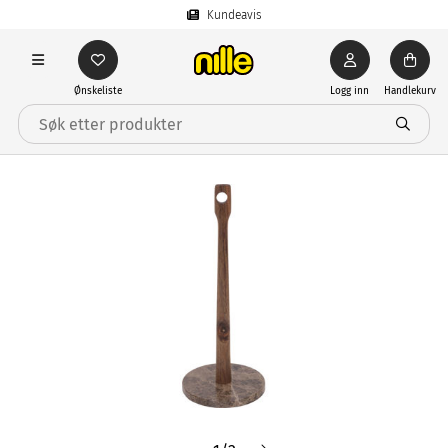
Kundeavis
Ønskeliste
Logg inn
Handlekurv