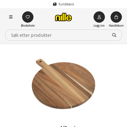
Kundeavis
Ønskeliste
Logg inn
Handlekurv