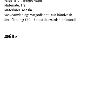
Farge:
Brun, Beige/Natur
Materiale:
Tre
Materialer:
Acasia
Vaskeanvisning:
Matgodkjent, Kun håndvask
Sertifisering:
FSC - Forest Stewardship Council
#Nille