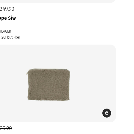
249,90
ppe Siw
TLAGER
i 261 butikker
129,90