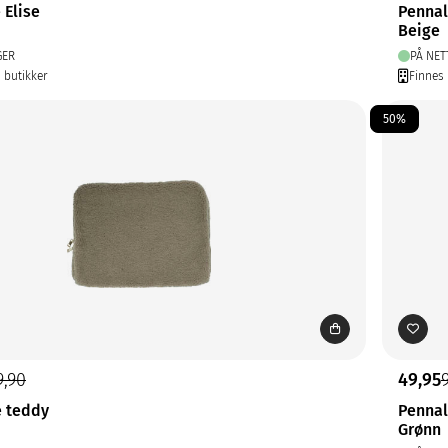
Elise
Pennal
Beige
GER
PÅ NET
0 butikker
Finnes 
50%
9,90
49,95
 teddy
Pennal
Grønn