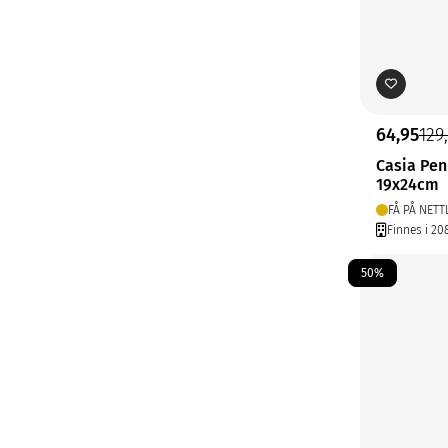
64,95
129
Casia Pen
19x24cm
FÅ PÅ NETT
Finnes i 20
50%