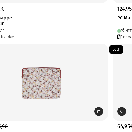
90
124,95
 Mappe
PC Ma
cm
GER
PÅ NET
6 butikker
Finnes 
50%
9,90
64,95