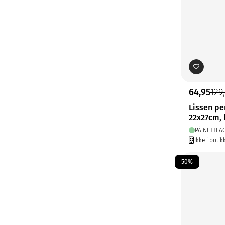
64,95
129
Lissen pe
22x27cm,
PÅ NETTLA
Ikke i butik
50%