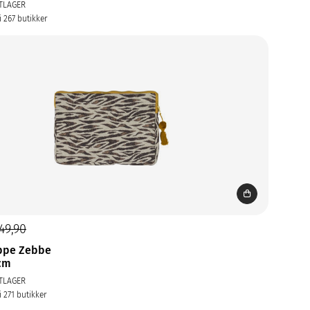
TLAGER
i 267 butikker
49,90
ppe Zebbe
cm
TLAGER
i 271 butikker