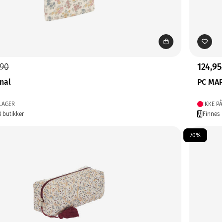
,90
124,95
nal
PC MAP
LAGER
IKKE P
8 butikker
Finnes 
70%