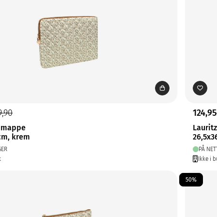
9,90
124,95
C mappe
Laurit
cm, krem
26,5x3
GER
PÅ NET
k
Ikke i b
50%