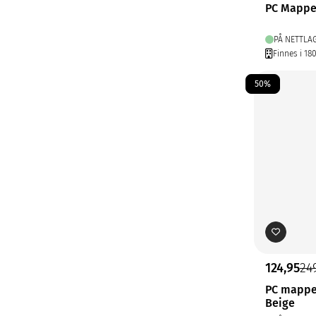
PC Mappe 
PÅ NETTLA
Finnes i 18
50%
124,95
24
PC mappe
Beige