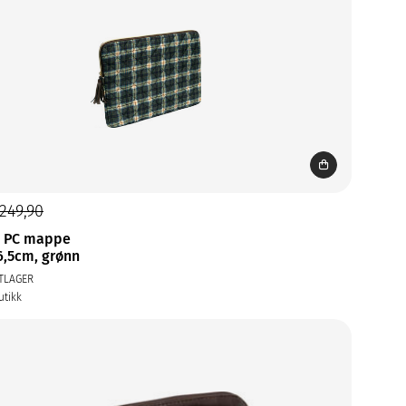
249,90
z PC mappe
6,5cm, grønn
TLAGER
utikk