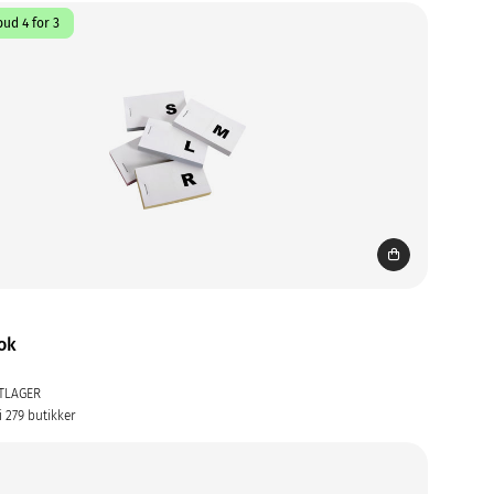
ud 4 for 3
ok
TLAGER
i 279 butikker