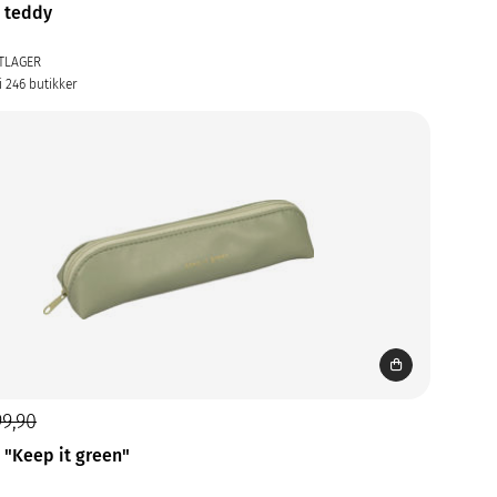
 teddy
TLAGER
i 246 butikker
99,90
 "Keep it green"