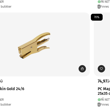
GER
PÅ NET
9 butikker
Finnes 
70%
90
74,97
2
kin Gold 24/6
PC Ma
25x35 
GER
PÅ NET
 butikker
Finnes 