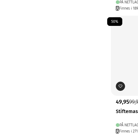
PÅ NETTLA
Finnes i 18
50%
49,95
99,
Stiftemas
PÅ NETTLA
Finnes i 271