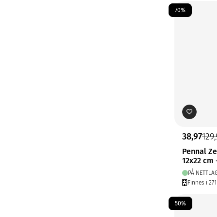
70%
38,97
129
Pennal Z
12x22 cm 
PÅ NETTLA
Finnes i 271
50%