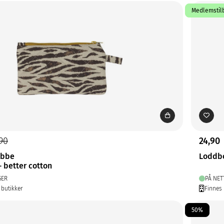
Medlemstilb
,90
24,90
ebbe
Loddb
- better cotton
GER
PÅ NET
 butikker
Finnes 
50%