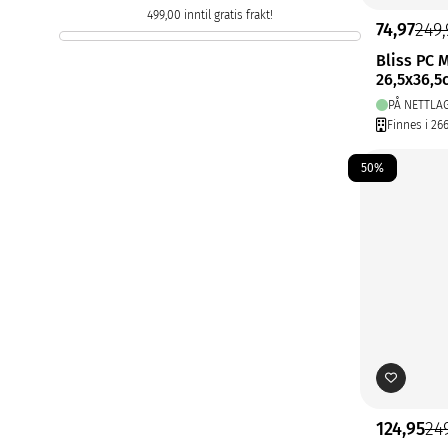
499,00 inntil gratis frakt!
74,97
249,
Bliss PC
26,5x36,5
PÅ NETTLA
Finnes i 26
50%
124,95
24