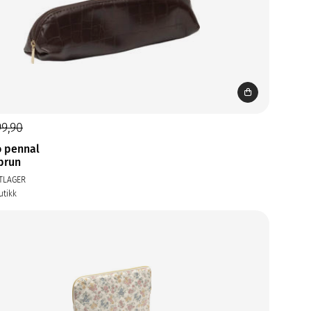
99,90
 pennal
 brun
TLAGER
utikk