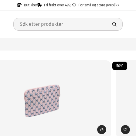
Butikker
Fri frakt over 499,-
For små og store øyeblikk
50%