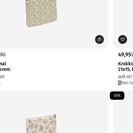
,90
49,95
nal
Krokko
 krem
21x15,
GER
PÅ NET
k
Ikke i b
50%