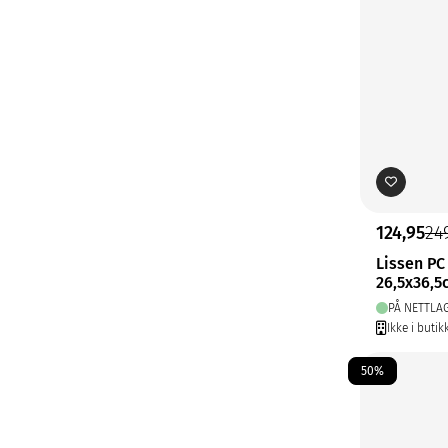
124,95
24
Lissen P
26,5x36,5
PÅ NETTLA
Ikke i butik
50%