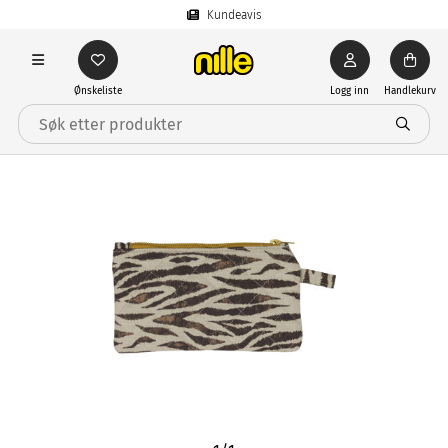
Kundeavis
Ønskeliste
Logg inn
Handlekurv