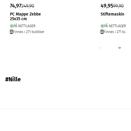
74,97
49,95
249,90
99,90
PC Mappe Zebbe
Stiftemaskin Go
25x35 cm
PÅ NETTLAGER
PÅ NETTLAGER
Finnes i 271 butikker
Finnes i 271 butik
#Nille