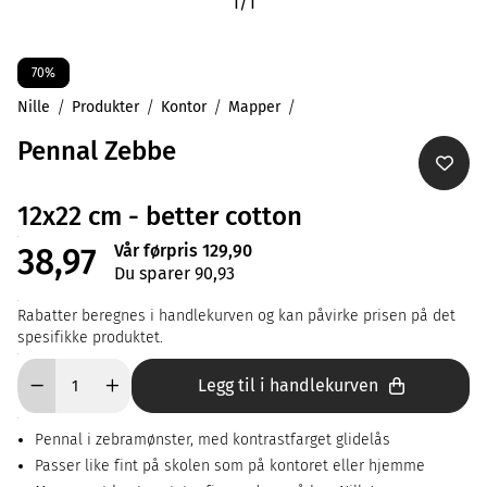
1
/
1
70%
Nille
Produkter
Kontor
Mapper
Pennal Zebbe
12x22 cm - better cotton
Vår førpris 129,90
38,97
Du sparer 90,93
Rabatter beregnes i handlekurven og kan påvirke prisen på det
spesifikke produktet.
Legg til i handlekurven
Pennal i zebramønster, med kontrastfarget glidelås
Passer like fint på skolen som på kontoret eller hjemme