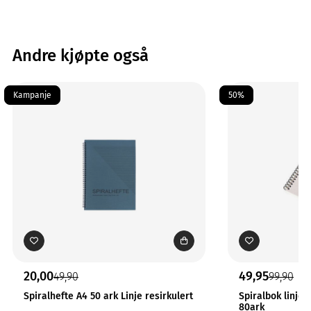
Andre kjøpte også
Kampanje
50%
20,00
49,95
49,90
99,90
Spiralhefte A4 50 ark Linje resirkulert
Spiralbok linjer
80ark