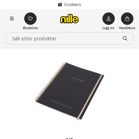
Kundeavis
Ønskeliste
Logg inn
Handlekurv