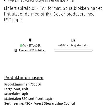
Mye annet kontor utstyr finner du hos Nille!
Linjert spiralblokk i A4 format. Spiralblokken har et
fint utseende med strikk. Det er produsert med
FSC-papir.
499,00 inntil gratis frakt!
PÅ NETTLAGER
Finnes i 270 butikker
Produktinformasjon
Produktnummer:
700056
Farge:
Sort, Hvit
Materiale:
Papir
Materialer:
FSC-sertifisert papir
Sertifisering:
FSC - Forest Stewardship Council