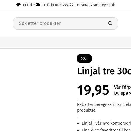
Butikker
Fri frakt over 499,-
For små og store øyeblikk
50%
Linjal tre 3
19,95
Vår førp
Du spar
Rabatter beregnes i handleku
produktet.
Linjal i vår nye kontrorseri
Finn dine favoritter til kon