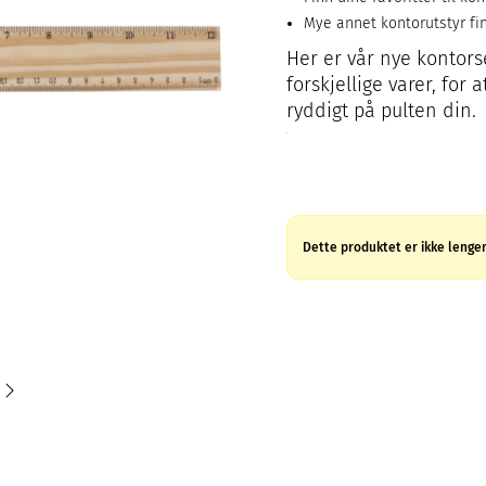
Mye annet kontorutstyr fin
Her er vår nye kontorse
forskjellige varer, for
ryddigt på pulten din.
Dette produktet er ikke lenger 