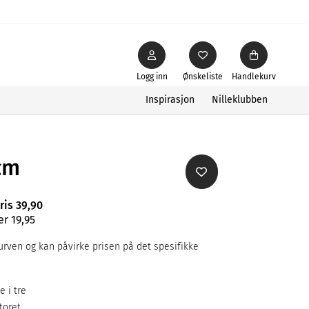
Logg inn
Ønskeliste
Handlekurv
Inspirasjon
Nilleklubben
0cm
ris 39,90
er 19,95
rven og kan påvirke prisen på det spesifikke
e i tre
toret