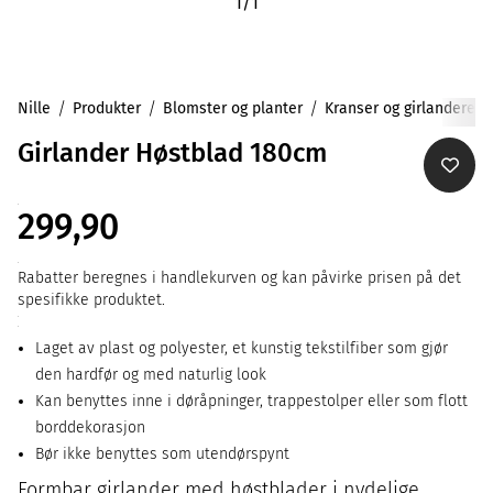
1
/
1
Nille
Produkter
Blomster og planter
Kranser og girlandere
Girlander Høstblad 180cm
299,90
Rabatter beregnes i handlekurven og kan påvirke prisen på det
spesifikke produktet.
Laget av plast og polyester, et kunstig tekstilfiber som gjør
den hardfør og med naturlig look
Kan benyttes inne i døråpninger, trappestolper eller som flott
borddekorasjon
Bør ikke benyttes som utendørspynt
Formbar girlander med høstblader i nydelige