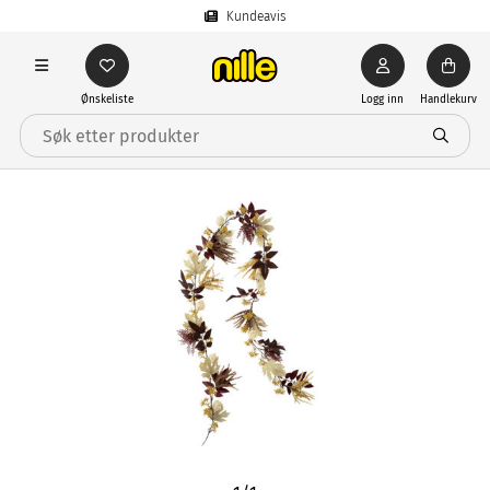
Kundeavis
Ønskeliste
Logg inn
Handlekurv