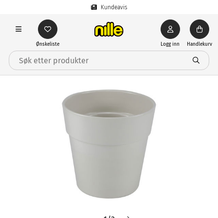
Kundeavis
Ønskeliste
Logg inn
Handlekurv