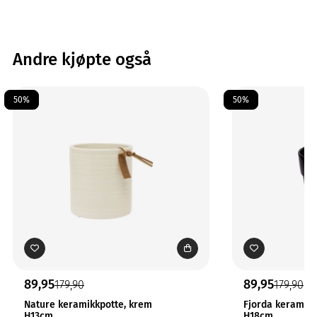
Andre kjøpte også
50%
50%
89,95
89,95
179,90
179,90
Nature keramikkpotte, krem
Fjorda keramikk
H13cm
H18cm