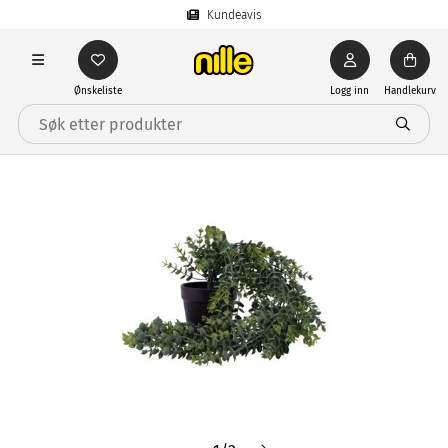
Kundeavis
Ønskeliste
Logg inn
Handlekurv