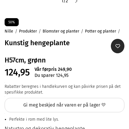
1
/
2
50%
Nille
Produkter
Blomster og planter
Potter og planter
Kunstig hengeplante
H57cm, grønn
Vår førpris 249,90
124,95
Du sparer 124,95
Rabatter beregnes i handlekurven og kan påvirke prisen på det
spesifikke produktet.
Gi meg beskjed når varen er på lager 💛
Perfekte i rom med lite lys.
Naturtro og dekorativ hengeplante.