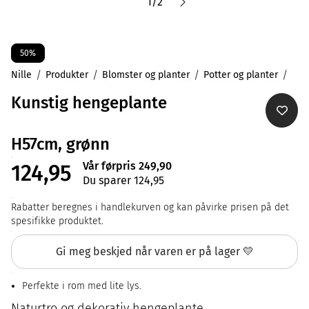
1
/
2
50%
Nille
Produkter
Blomster og planter
Potter og planter
Kunstig hengeplante
H57cm, grønn
Vår førpris 249,90
124,95
Du sparer 124,95
Rabatter beregnes i handlekurven og kan påvirke prisen på det
spesifikke produktet.
Gi meg beskjed når varen er på lager 💛
Perfekte i rom med lite lys.
Naturtro og dekorativ hengeplante.