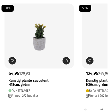
50%
50%
64,95
124,95
129,90
249,90
Kunstig plante succulent
Kunstig plante 
H18cm, grønn
H36cm, grønn
PÅ NETTLAGER
FÅ PÅ NETTLAGER
Finnes i 272 butikker
Finnes i 202 buti