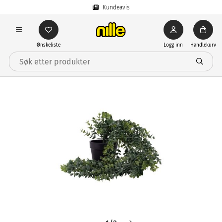
Kundeavis
Ønskeliste
Logg inn
Handlekurv