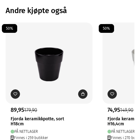
Andre kjøpte også
50%
50%
89,95
74,95
179,90
149,90
Fjorda keramikkpotte, sort
Fjorda keramikk
H18cm
H16,4cm
PÅ NETTLAGER
PÅ NETTLAGER
Finnes i 259 butikker
Finnes i 270 butik