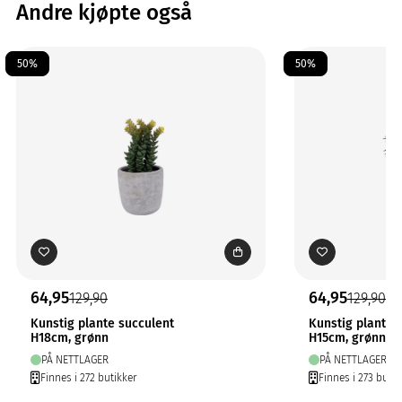
Andre kjøpte også
50%
50%
64,95
64,95
129,90
129,90
Kunstig plante succulent
Kunstig plante 
H18cm, grønn
H15cm, grønn
PÅ NETTLAGER
PÅ NETTLAGER
Finnes i 272 butikker
Finnes i 273 butik