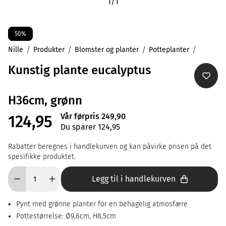
1
/
1
50%
Nille
Produkter
Blomster og planter
Potteplanter
Kunstig plante eucalyptus
H36cm, grønn
Vår førpris 249,90
124,95
Du sparer 124,95
Rabatter beregnes i handlekurven og kan påvirke prisen på det
spesifikke produktet.
Legg til i handlekurven
Pynt med grønne planter for en behagelig atmosfære
Pottestørrelse: Ø9,8cm, H8,5cm