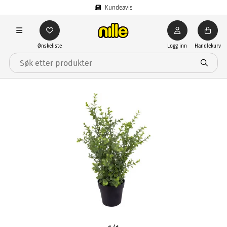
Kundeavis
Ønskeliste
Logg inn
Handlekurv