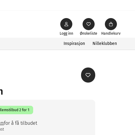
Logg inn
Ønskeliste
Handlekurv
Inspirasjon
Nilleklubben
n
lemstilbud 2 for 1
for å få tilbudet
em
ust