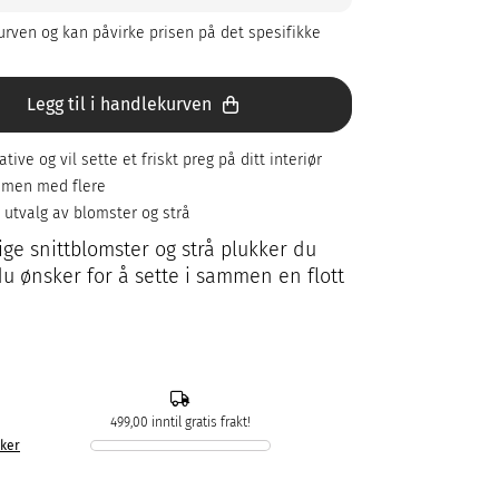
rven og kan påvirke prisen på det spesifikke
Legg til i handlekurven
ive og vil sette et friskt preg på ditt interiør
ammen med flere
t utvalg av blomster og strå
tige snittblomster og strå plukker du
du ønsker for å sette i sammen en flott
499,00 inntil gratis frakt!
kker