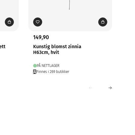
149,90
69,
ett
Kunstig blomst zinnia
Kun
H63cm, hvit
H50
PÅ NETTLAGER
PÅ
Finnes i 269 butikker
Fin