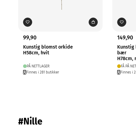
99,90
149,90
Kunstig blomst orkide
Kunstig
H58cm, hvit
bær
H78cm, 
PÅ NETTLAGER
FÅ PÅ NE
Finnes i 281 butikker
Finnes i 
#Nille