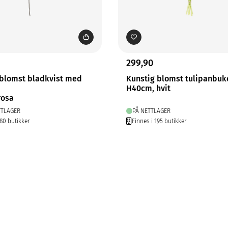
299,90
 blomst bladkvist med
Kunstig blomst tulipanbuk
H40cm, hvit
rosa
TTLAGER
PÅ NETTLAGER
280 butikker
Finnes i 195 butikker