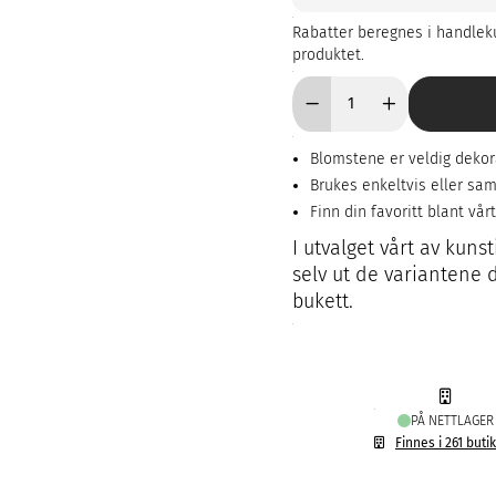
Rabatter beregnes i handleku
produktet.
Blomstene er veldig dekorat
Brukes enkeltvis eller s
Finn din favoritt blant vår
I utvalget vårt av kuns
selv ut de variantene 
bukett.
PÅ NETTLAGER
Finnes i 261 buti