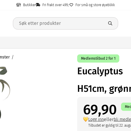
Butikker
Fri frakt over 499,-
For små og store øyeblikk
omster
Medlemstilbud 2 for 1
Eucalyptus
H51cm, grøn
69,90
Med
eller
Logg inn
bli medl
Tilbudet er gyldig til 22. aug