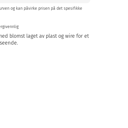
rven og kan påvirke prisen på det spesifikke
ergivennlig
ed blomst laget av plast og wire for et
tseende.