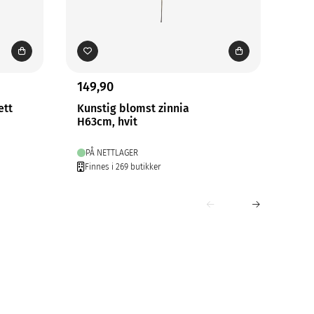
149,90
69,
ett
Kunstig blomst zinnia
Kun
H63cm, hvit
H50
PÅ NETTLAGER
PÅ
Finnes i 269 butikker
Fin