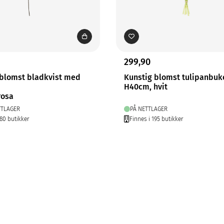
299,90
 blomst bladkvist med
Kunstig blomst tulipanbuk
H40cm, hvit
rosa
TTLAGER
PÅ NETTLAGER
280 butikker
Finnes i 195 butikker