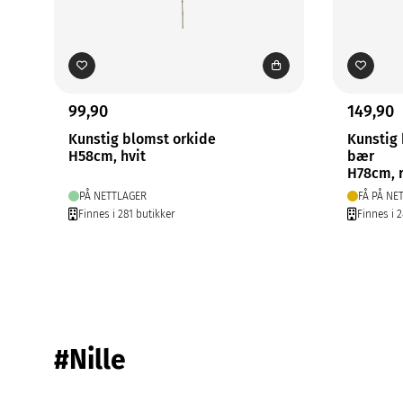
99,90
149,90
Kunstig blomst orkide
Kunstig
H58cm, hvit
bær
H78cm, 
PÅ NETTLAGER
FÅ PÅ NE
Finnes i 281 butikker
Finnes i 
#Nille