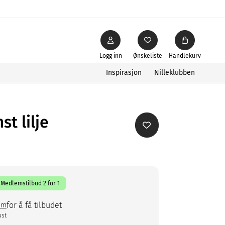
Logg inn
Ønskeliste
Handlekurv
Inspirasjon
Nilleklubben
t lilje
Medlemstilbud 2 for 1
for å få tilbudet
em
ust