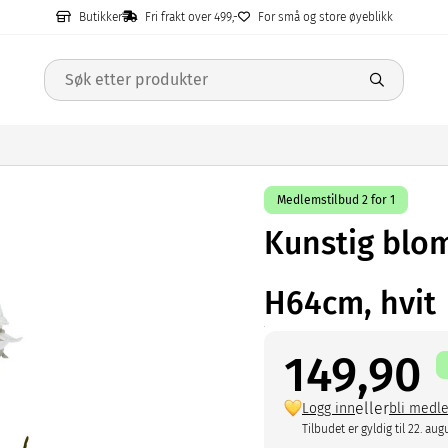
Butikker
Fri frakt over 499,-
For små og store øyeblikk
Medlemstilbud 2 for 1
Kunstig bloms
H64cm, hvit
149,90
eller
Logg inn
bli medl
Tilbudet er gyldig til 22. aug