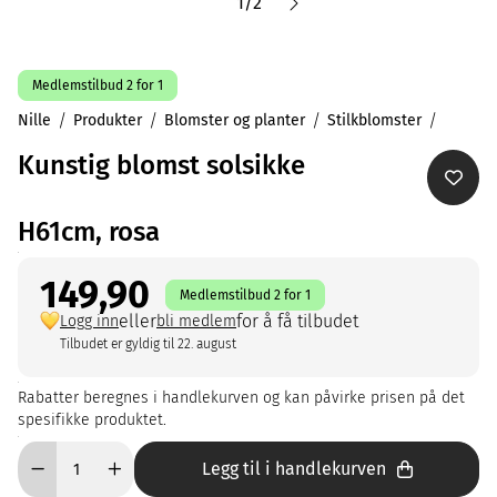
1
/
2
Medlemstilbud 2 for 1
Nille
Produkter
Blomster og planter
Stilkblomster
Kunstig blomst solsikke
H61cm, rosa
149,90
Medlemstilbud 2 for 1
eller
for å få tilbudet
Logg inn
bli medlem
Tilbudet er gyldig til 22. august
Rabatter beregnes i handlekurven og kan påvirke prisen på det
spesifikke produktet.
Legg til i handlekurven