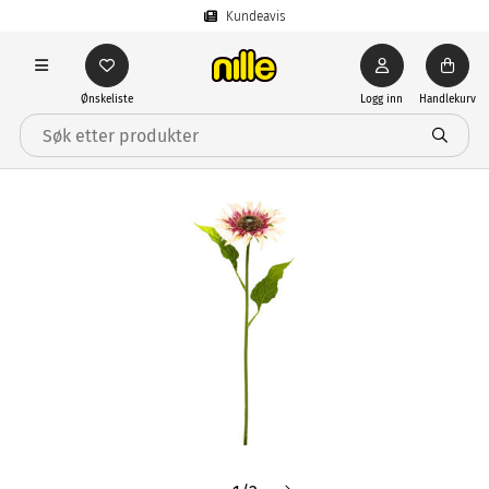
Kundeavis
Ønskeliste
Logg inn
Handlekurv