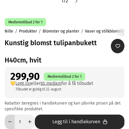
1
/
2
Medlemstilbud 2 for 1
Nille
Produkter
Blomster og planter
Vaser og stilkblomster
Kunstig blomst tulipanbukett
H40cm, hvit
299,90
Medlemstilbud 2 for 1
eller
for å få tilbudet
Logg inn
bli medlem
Tilbudet er gyldig til 22. august
Rabatter beregnes i handlekurven og kan påvirke prisen på det
spesifikke produktet.
Legg til i handlekurven