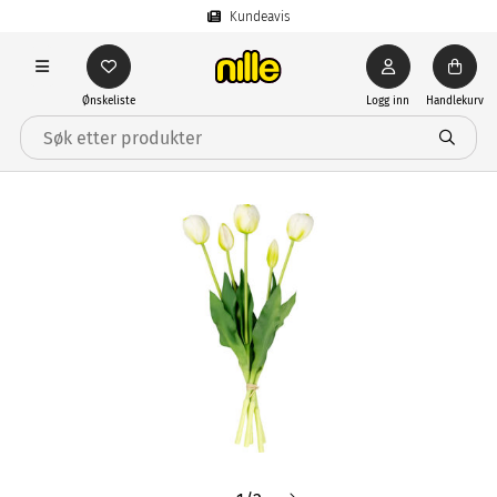
Kundeavis
Ønskeliste
Logg inn
Handlekurv