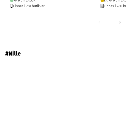
PÅ NETTLAGER
FÅ PÅ NETTLAGER
Finnes i 281 butikker
Finnes i 280 buti
#Nille