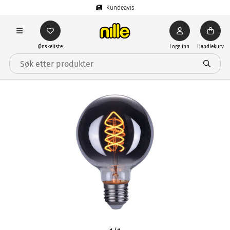
Kundeavis
Ønskeliste
Logg inn
Handlekurv