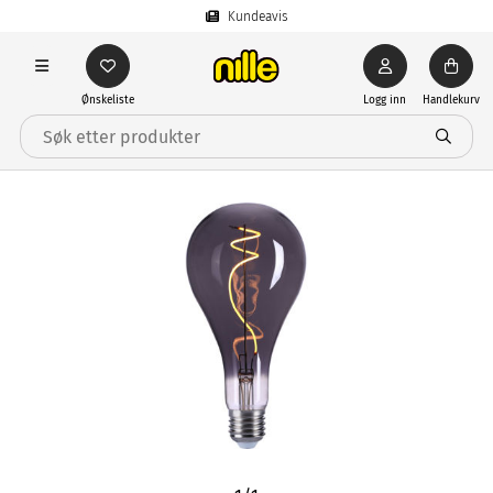
Kundeavis
Ønskeliste
Logg inn
Handlekurv