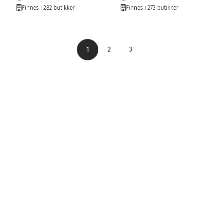
Finnes i 282 butikker
Finnes i 273 butikker
1
2
3