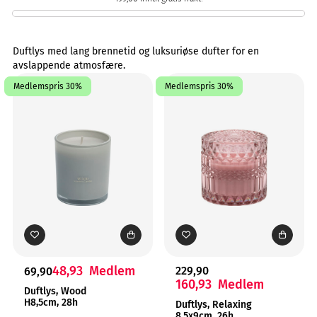
Duftlys med lang brennetid og luksuriøse dufter for en
avslappende atmosfære.
Medlemspris 30%
Medlemspris 30%
48,93
Medlem
229,90
69,90
160,93
Medlem
Duftlys, Wood
H8,5cm, 28h
Duftlys, Relaxing
8,5x9cm, 26h