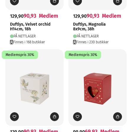
90,93
Medlem
90,93
Medlem
129,90
129,90
Duftlys, Velvet orchid
Duftlys, Magnolia
H14cm, 18h
8x9cm, 38h
PÅ NETTLAGER
PÅ NETTLAGER
Finnes i 168 butikker
Finnes i 230 butikker
Medlemspris 30%
Medlemspris 30%
90,93
Medlem
69,93
Medlem
129,90
99,90