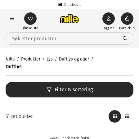
Kundeavis
Ønskeliste
Logg inn
Handlekurv
Nille
Produkter
Lys
Duftlys og oljer
Duftlys
Filter & sortering
51 produkter
499,00 inntil gratis frakt!