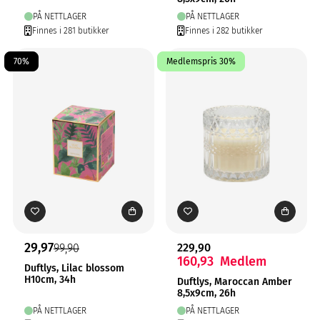
PÅ NETTLAGER
PÅ NETTLAGER
Finnes i 281 butikker
Finnes i 282 butikker
70%
Medlemspris 30%
29,97
229,90
99,90
160,93
Medlem
Duftlys, Lilac blossom
H10cm, 34h
Duftlys, Maroccan Amber
8,5x9cm, 26h
PÅ NETTLAGER
PÅ NETTLAGER