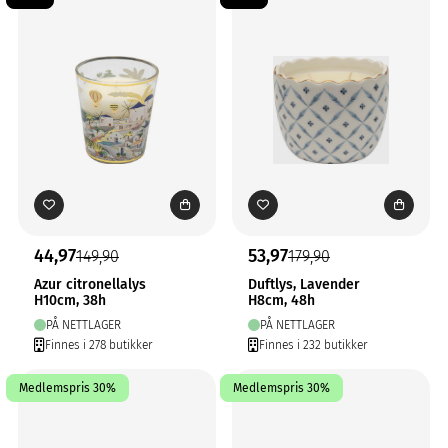
44,97
53,97
149,90
179,90
Azur citronellalys
Duftlys, Lavender
H10cm, 38h
H8cm, 48h
PÅ NETTLAGER
PÅ NETTLAGER
Finnes i 278 butikker
Finnes i 232 butikker
Medlemspris 30%
Medlemspris 30%