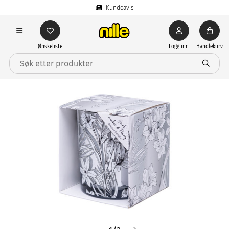
Kundeavis
Ønskeliste
Logg inn
Handlekurv