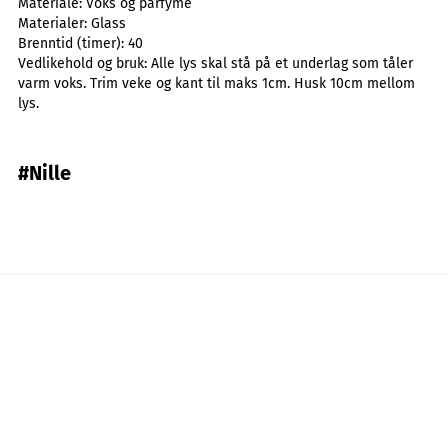
Materiale:
Voks og parfyme
Materialer:
Glass
Brenntid (timer):
40
Vedlikehold og bruk:
Alle lys skal stå på et underlag som tåler
varm voks. Trim veke og kant til maks 1cm. Husk 10cm mellom
lys.
#Nille