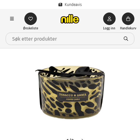
Kundeavis
Ønskeliste
Logg inn
Handlekurv