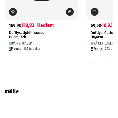
118,93
Medlem
48,93
M
169,90
69,90
Duftlys, Uphill woods
Duftlys, Cotton
H8cm, 32h
H8,6cm
PÅ NETTLAGER
PÅ NETTLAGER
Finnes i 282 butikker
Finnes i 263 butik
#Nille