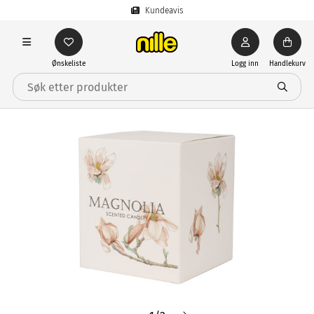
Kundeavis
Ønskeliste
Logg inn
Handlekurv