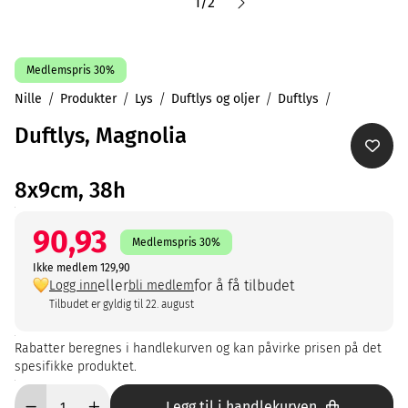
1
/
2
Medlemspris 30%
Nille
Produkter
Lys
Duftlys og oljer
Duftlys
Duftlys, Magnolia
8x9cm, 38h
90,93
Medlemspris 30%
Ikke medlem 129,90
eller
for å få tilbudet
Logg inn
bli medlem
Tilbudet er gyldig til 22. august
Rabatter beregnes i handlekurven og kan påvirke prisen på det
spesifikke produktet.
Legg til i handlekurven