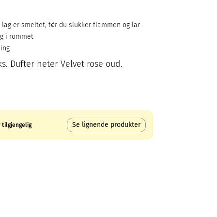
e lag er smeltet, før du slukker flammen og lar
eg i rommet
ing
ks. Dufter heter Velvet rose oud.
Se lignende produkter
tilgjengelig