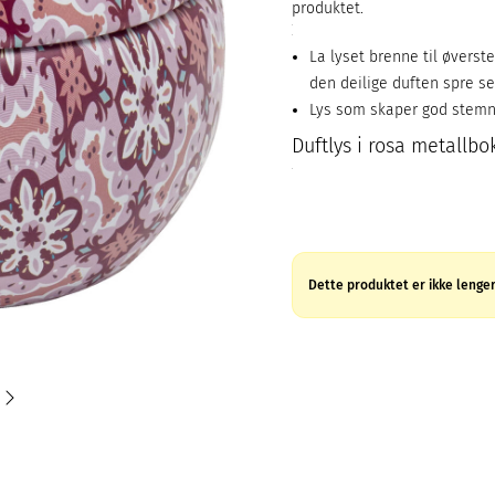
produktet.
La lyset brenne til øverst
den deilige duften spre s
Lys som skaper god stemn
Duftlys i rosa metallbo
Dette produktet er ikke lenger 