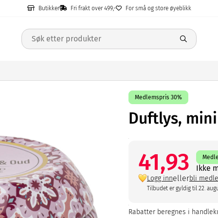
Butikker
Fri frakt over 499,-
For små og store øyeblikk
Medlemspris 30%
Duftlys, mini
41,93
Medl
Ikke 
eller
Logg inn
bli medl
Tilbudet er gyldig til 22. aug
Rabatter beregnes i handleku