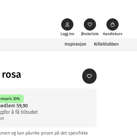
Logg inn
Ønskeliste
Handlekurv
Inspirasjon
Nilleklubben
 rosa
emspris 30%
medlem 59,90
for å få tilbudet
em
ust
rven og kan påvirke prisen på det spesifikke