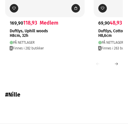
118,93
Medlem
48,93
M
169,90
69,90
Duftlys, Uphill woods
Duftlys, Cotton
H8cm, 32h
H8,6cm
PÅ NETTLAGER
PÅ NETTLAGER
Finnes i 282 butikker
Finnes i 263 butik
#Nille