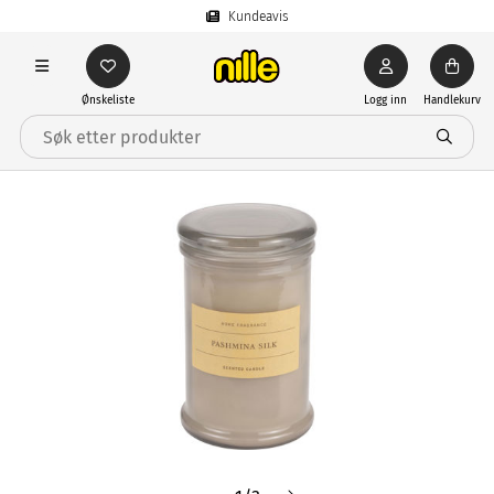
Kundeavis
Ønskeliste
Logg inn
Handlekurv