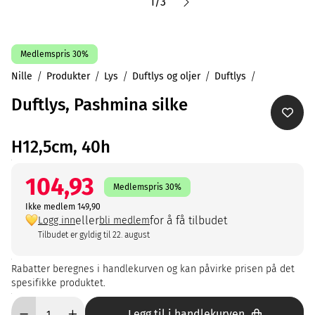
1
/
3
Medlemspris 30%
Nille
Produkter
Lys
Duftlys og oljer
Duftlys
Duftlys, Pashmina silke
H12,5cm, 40h
104,93
Medlemspris 30%
Ikke medlem 149,90
eller
for å få tilbudet
Logg inn
bli medlem
Tilbudet er gyldig til 22. august
Rabatter beregnes i handlekurven og kan påvirke prisen på det
spesifikke produktet.
Legg til i handlekurven