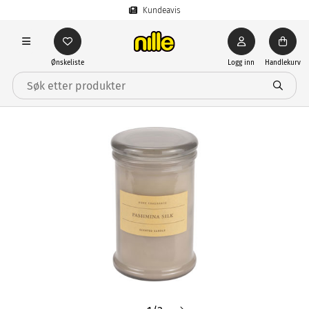
Kundeavis
Ønskeliste
Logg inn
Handlekurv