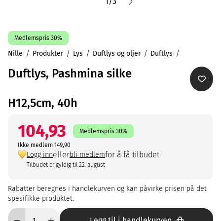
1
/
3
Medlemspris 30%
Nille
Produkter
Lys
Duftlys og oljer
Duftlys
Duftlys, Pashmina silke
H12,5cm, 40h
104,93
Medlemspris 30%
Ikke medlem 149,90
eller
for å få tilbudet
Logg inn
bli medlem
Tilbudet er gyldig til 22. august
Rabatter beregnes i handlekurven og kan påvirke prisen på det
spesifikke produktet.
Legg til i handlekurven