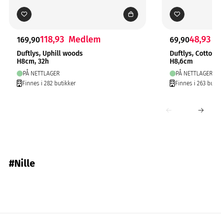
118,93
Medlem
48,93
M
169,90
69,90
Duftlys, Uphill woods
Duftlys, Cotton
H8cm, 32h
H8,6cm
PÅ NETTLAGER
PÅ NETTLAGER
Finnes i 282 butikker
Finnes i 263 butik
#Nille