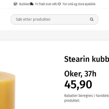
Butikker
Fri frakt over 499,-
For små og store øyeblikk
Stearin kub
Oker, 37h
45,90
Rabatter beregnes i handleku
produktet.