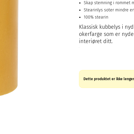
Skap stemning i rommet m
Stearinlys soter mindre e
100% stearin
Klassisk kubbelys i nyd
okerfarge som er nydel
interiøret ditt.
Dette produktet er ikke lenger 